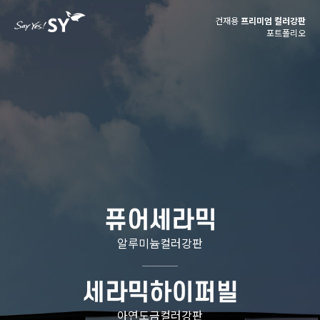
건재용
프리미엄 컬러강판
포트폴리오
알루미늄컬러강판
아연도금컬러강판