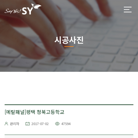
시공사진
[메탈패널]평택 청북고등학교
관리자
2017-07-02
47594