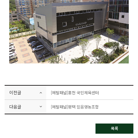
이전글
[메탈패널]홍천 국민체육센터
다음글
[메탈패널]평택 믿음영농조합
목록