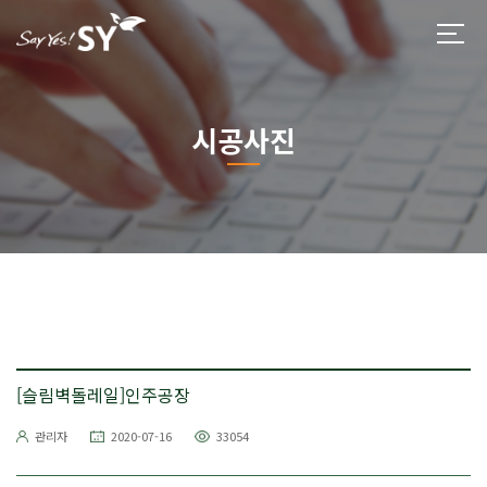
시공사진
[슬림벽돌레일]인주공장
관리자
2020-07-16
33054