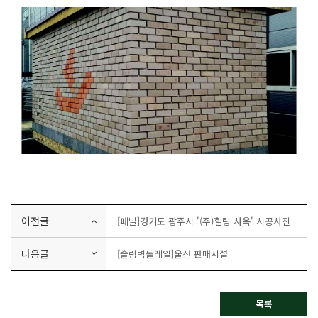
이전글
[패널]경기도 광주시 '(주)힐링 사옥' 시공사진
다음글
[슬림벽돌레일]울산 판매시설
목록