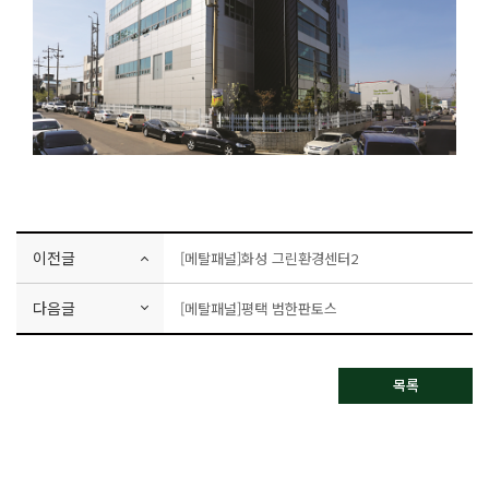
이전글
[메탈패널]화성 그린환경센터2
다음글
[메탈패널]평택 범한판토스
목록