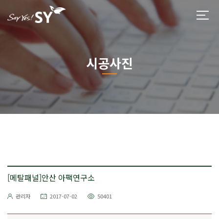
시공사진
[메탈패널]안산 아팩연구소
관리자
2017-07-02
50401