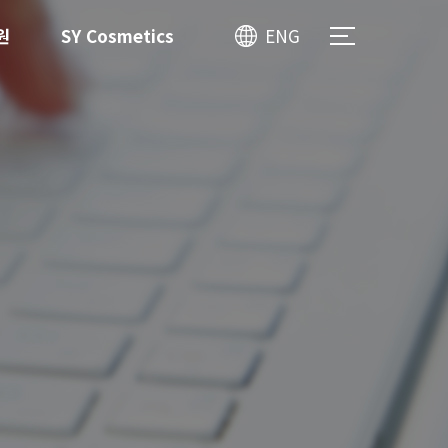
원
SY Cosmetics
ENG