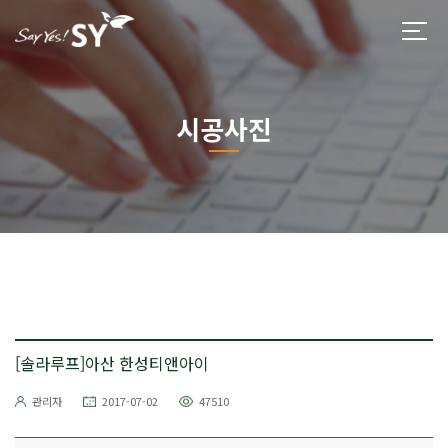
시공사진
[솔라루프]아산 한성티앤아이
관리자
2017-07-02
47510