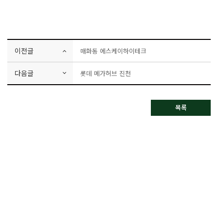
이전글
매화동 에스케이하이테크
다음글
롯데 메가허브 진천
목록