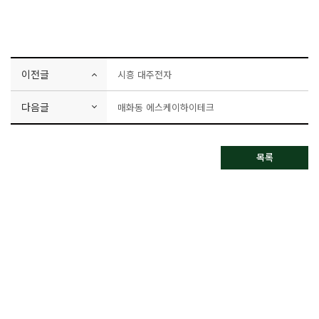
이전글
시흥 대주전자
다음글
매화동 에스케이하이테크
목록