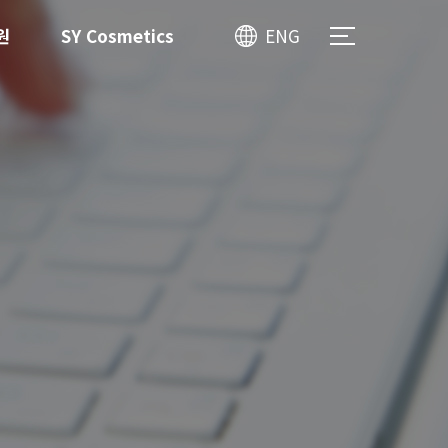
원
SY Cosmetics
ENG