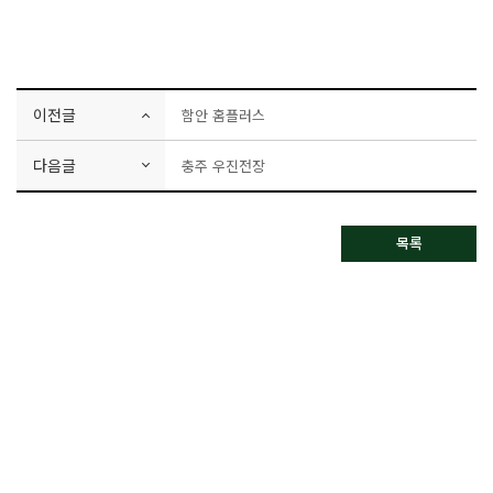
이전글
함안 홈플러스
다음글
충주 우진전장
목록