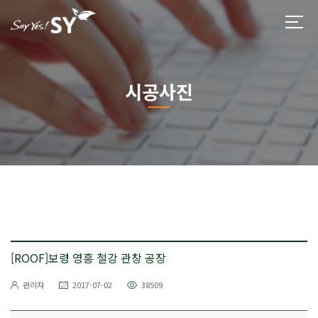
시공사진
[ROOF]보령 영흥 철강 관창 공장
관리자
2017-07-02
38509