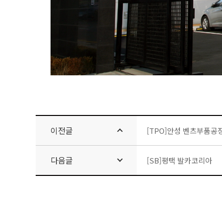
이전글
[TPO]안성 벤츠부품공
다음글
[SB]평택 발카코리아