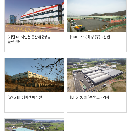
[메탈 RP5]인천 은산해운항공
[SMG RP5]화성 (주)크린랩
물류센터
[SMG RP5]아산 매직캔
[EPS ROOF]논산 모나리자