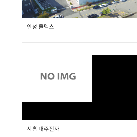
안성 몰텍스
시흥 대주전자