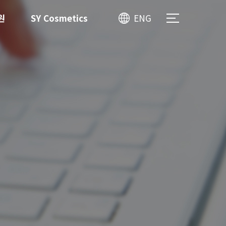
원
SY Cosmetics
ENG