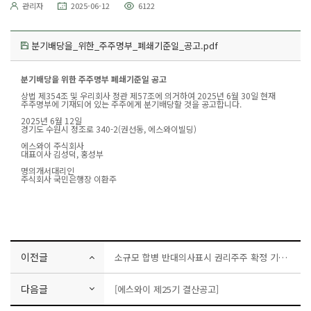
관리자
2025-06-12
6122
분기배당을_위한_주주명부_폐쇄기준일_공고.pdf
분기배당을 위한 주주명부 폐쇄기준일 공고
상법 제354조 및 우리회사 정관 제57조에 의거하여 2025년 6월 30일 현재
주주명부에 기재되어 있는 주주에게 분기배당할 것을 공고합니다.
2025
년 6월 12일
경기도 수원시 정조로 340-2(권선동, 에스와이빌딩)
에스와이 주식회사
대표이사 김성덕, 홍성부
명의개서대리인
주식회사 국민은행장 이환주
이전글
소규모 합병 반대의사표시 권리주주 확정 기준일 공고
다음글
[에스와이 제25기 결산공고]