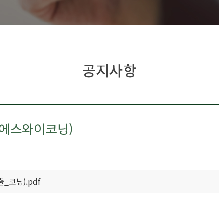
공지사항
(에스와이코닝)
코닝).pdf