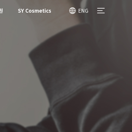
원
SY Cosmetics
ENG