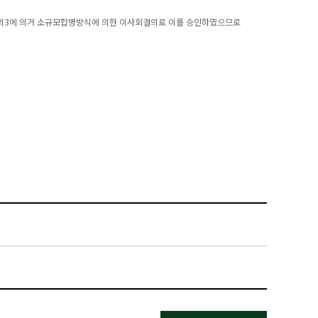
7조의3에 의거 소규모합병방식에 의한 이사회결의로 이를 승인하였으므로