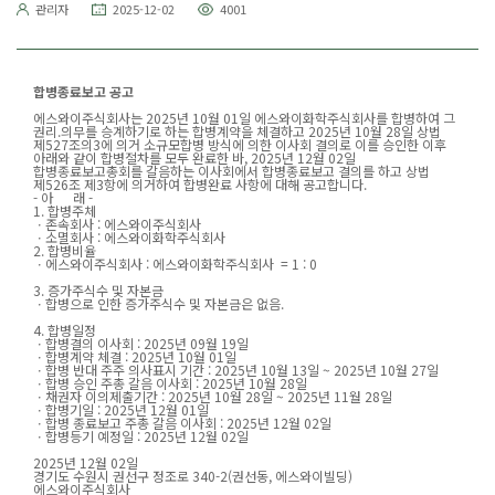
관리자
2025-12-02
4001
합병종료보고 공고
에스와이주식회사는 2025년 10월 01일 에스와이화학주식회사를 합병하여 그
권리.의무를 승계하기로 하는 합병계약을 체결하고 2025년 10월 28일 상법
제527조의3에 의거 소규모합병 방식에 의한 이사회 결의로 이를 승인한 이후
아래와 같이 합병절차를 모두 완료한 바, 2025년 12월 02일
합병종료보고총회를 갈음하는 이사회에서 합병종료보고 결의를 하고 상법
제526조 제3항에 의거하여 합병완료 사항에 대해 공고합니다.
- 아 래 -
1. 합병주체
ㆍ존속회사 : 에스와이주식회사
ㆍ소멸회사 : 에스와이화학주식회사
2. 합병비율
ㆍ에스와이주식회사 : 에스와이화학주식회사 = 1 : 0
3. 증가주식수 및 자본금
ㆍ합병으로 인한 증가주식수 및 자본금은 없음.
4. 합병일정
ㆍ합병결의 이사회 : 2025년 09월 19일
ㆍ합병계약 체결 : 2025년 10월 01일
ㆍ합병 반대 주주 의사표시 기간 : 2025년 10월 13일 ~ 2025년 10월 27일
ㆍ합병 승인 주총 갈음 이사회 : 2025년 10월 28일
ㆍ채권자 이의제출기간 : 2025년 10월 28일 ~ 2025년 11월 28일
ㆍ합병기일 : 2025년 12월 01일
ㆍ합병 종료보고 주총 갈음 이사회 : 2025년 12월 02일
ㆍ합병등기 예정일 : 2025년 12월 02일
2025년 12월 02일
경기도 수원시 권선구 정조로 340-2(권선동, 에스와이빌딩)
에스와이주식회사