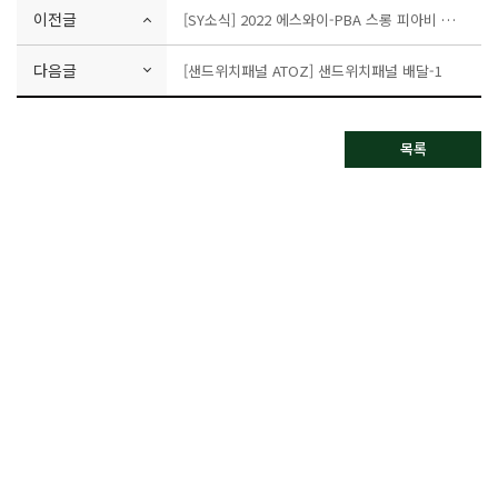
이전글
[SY소식] 2022 에스와이-PBA 스롱 피아비 선수 후원협약식
다음글
[샌드위치패널 ATOZ] 샌드위치패널 배달-1
목록