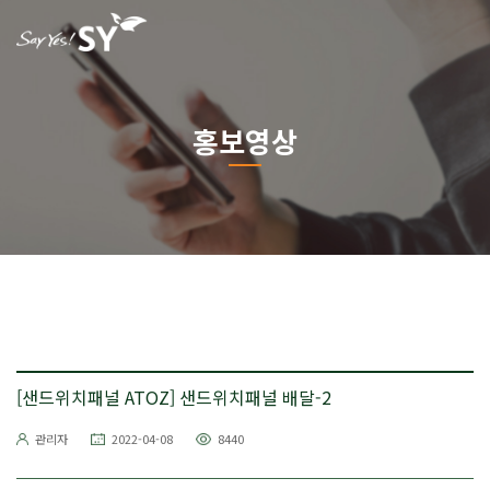
홍보영상
[샌드위치패널 ATOZ] 샌드위치패널 배달-2
관리자
2022-04-08
8440