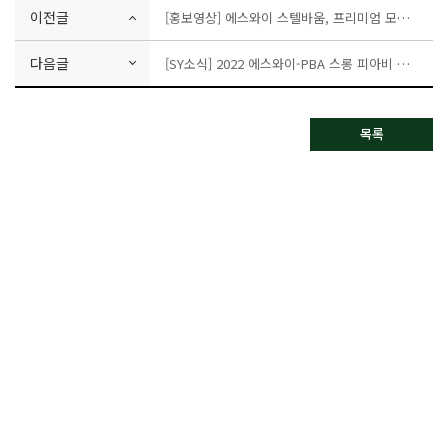
이전글
[홍보영상] 에스와이 스텔바움, 프리미엄 모듈러 전원주택의 시작
다음글
[SY소식] 2022 에스와이-PBA 스롱 피아비 선수 후원협약식
목록