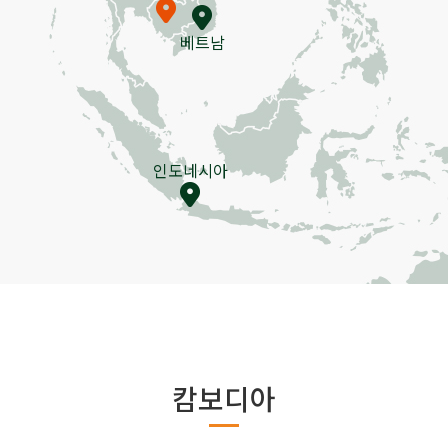
베트남
인도네시아
캄보디아