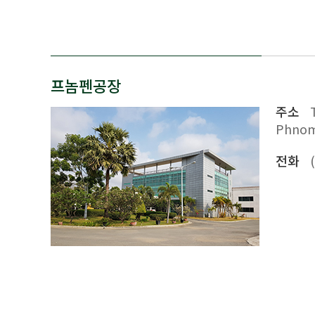
프놈펜공장
주소
Phnom
전화