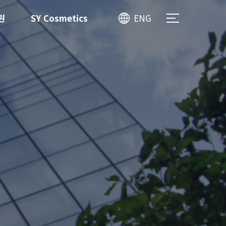
원
SY Cosmetics
ENG