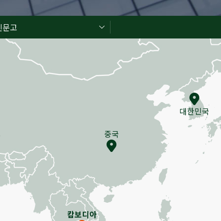
신문고
대한민국
중국
팔
캄보디아