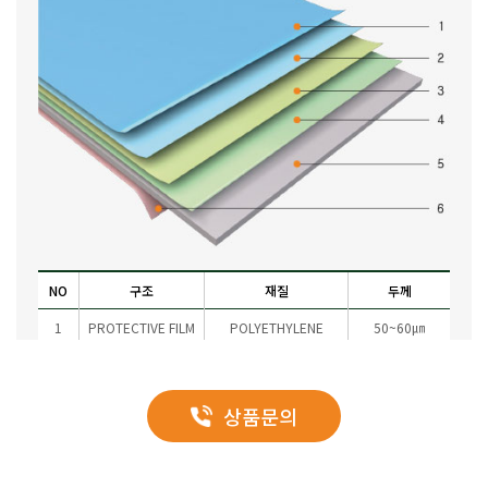
NO
구조
재질
두께
1
PROTECTIVE FILM
POLYETHYLENE
50~60㎛
HIGH POLYMER /
2
TOP COATING
10~20㎛
REGULAR POLYESTER
상품문의
3
PRIMER
EPOXY
5㎛
4
PRE TREATMENT
CHROMATE
1㎛