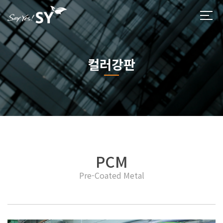
컬러강판
PCM
Pre-Coated Metal