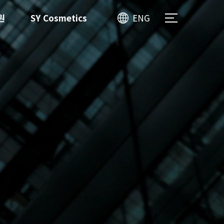
원
SY Cosmetics
ENG