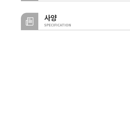
사양
SPECIFICATION
화재 안전성(내화2시간
내화구조 인정 규격
미네랄울을 사용해 화재 확산을 방지하며, 인체에 해로운 
심재
표면제
내화구조물 또는 방화구역에 적합합니다.
FRC패널
FIRE RESISTANCE CLEAN PANEL
글라스울 보온판(두께
도장용융아연도금
124mm, 밀도 64㎏/㎥
(상:두께 0.5mm 이
미려한 외관
이상)
하 : 두께 0.8mm이
A Type
13mm의 패널 간격 폭으로 일반 SGP패널 대비 미려한 외
일반규격
일반 SGP 패널
구분