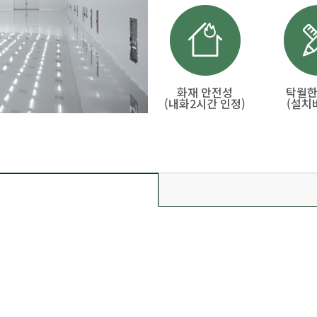
화재 안전성
탁월한
(내화2시간 인정)
(설치