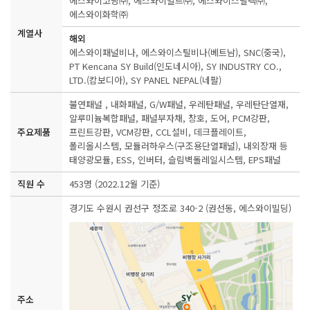
에스와이코닝㈜, 에스와이빌드㈜, 에스와이스틸텍㈜,
에스와이화학㈜
계열사
해외
에스와이패널비나, 에스와이스틸비나(베트남), SNC(중국),
PT Kencana SY Build(인도네시아), SY INDUSTRY CO.,
LTD.(캄보디아), SY PANEL NEPAL(네팔)
불연패널 , 내화패널, G/W패널, 우레탄패널, 우레탄단열재,
알루미늄복합패널, 패널부자채, 창호, 도어, PCM강판,
주요제품
프린트강판, VCM강판, CCL설비, 데크플레이트,
폴리올시스템, 모듈러하우스(구조용단열패널), 내외장재 등
태양광모듈, ESS, 인버터, 슬림벽돌레일시스템, EPS패널
직원 수
453명 (2022.12월 기준)
경기도 수원시 권선구 정조로 340-2 (권선동, 에스와이빌딩)
주소