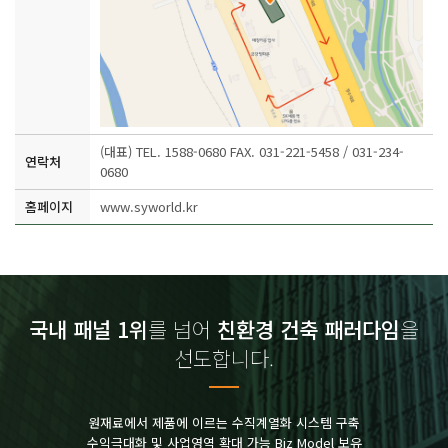
(대표) TEL. 1588-0680 FAX. 031-221-5458 / 031-234-
연락처
0680
홈페이지
www.syworld.kr
국내 패널 1위
를 넘어
친환경 건축 패러다임
을
선도합니다.
원재료에서 제품에 이르는 수직계열화 시스템 구축
수익극대화 및 사업영역 확대 가능 Biz Model 보유