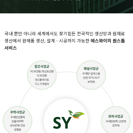
국내 뿐만 아니라 세계에서도 찾기힘든 전국적인 생산망과 원재료
생산에서 완제품 생산, 설계ㆍ시공까지 가능한
에스와이의 원스톱
서비스
철강사업군
패널사업군
PCM강판/프린트강판
우레탄/글라스울
VCM강판
난연/EPS/ACP
데크플레이트
부자재
CCL기계설비
주택사업군
화학사업군
우레탄단열제
모듈러주택
우레탄원액/난연제
내외장재/창호
접착제
방화문