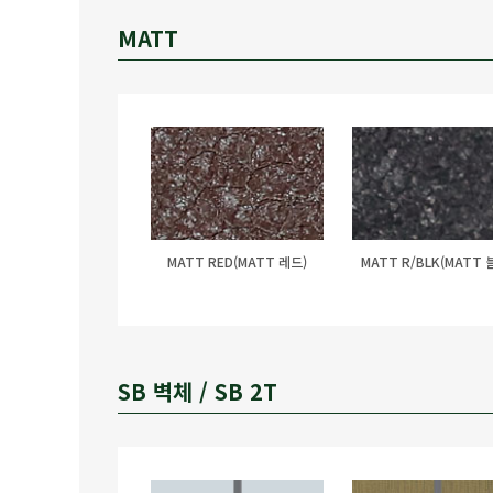
MATT
MATT RED(MATT 레드)
MATT R/BLK(MATT 
SB 벽체 / SB 2T