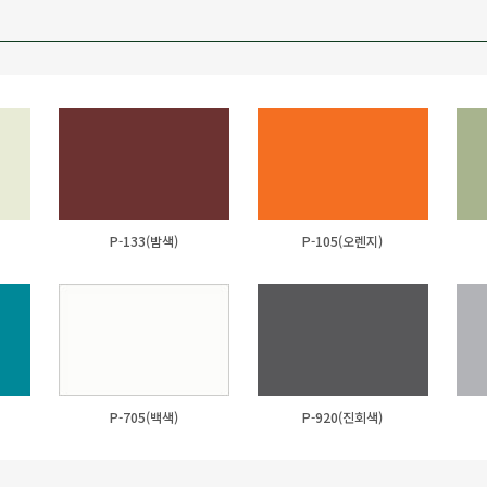
P-133(밤색)
P-105(오렌지)
P-705(백색)
P-920(진회색)