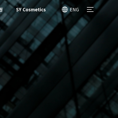
원
SY Cosmetics
ENG