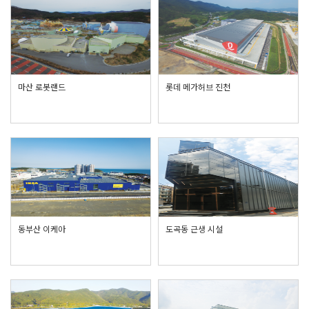
마산 로봇랜드
롯데 메가허브 진천
동부산 이케아
도곡동 근생 시설