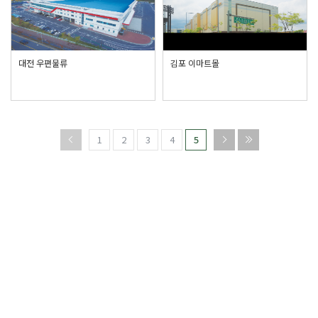
대전 우편물류
김포 이마트몰
1
2
3
4
5