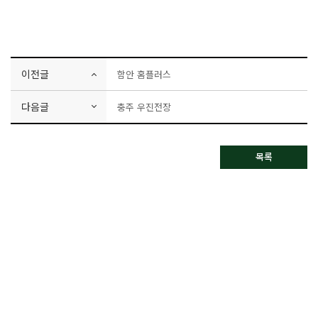
이전글
함안 홈플러스
다음글
충주 우진전장
목록