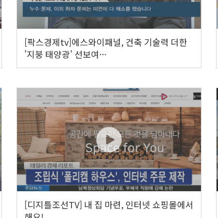
[팍스경제tv]에스와이패널, 건축 기술력 더한
'지붕 태양광' 선보여···
[디지틀조선TV] 내 집 마련, 인터넷 쇼핑몰에서
해요!