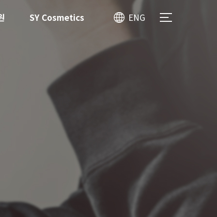
원
SY Cosmetics
ENG