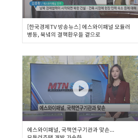
[한국경제TV 방송뉴스] 에스와이패널 모듈러
병동, 북녘의 결핵환우들 곁으로
에스와이패널, 국책연구기관과 맞손...
모듈러주택 개발 가속화