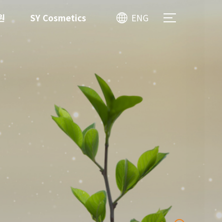
원
SY Cosmetics
ENG