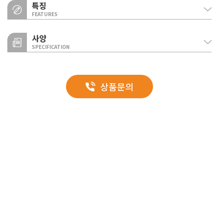
특징
FEATURES
사양
SPECIFICATION
완전방수
측면 테이프 개발 및 몰드 처리로 사이드 방수를 했으며, 밀폐로 단열재
구분
사양
히든메탈1
상품문의
노출면이 없어 간편시공으로 완전 방수를 실현합니다.
HIDDEN METAL1
0.8T GI
외부
(불소수지/실리콘 폴리에스터)
제품 이미지
양면표면재
내구성
0.45T~0.5T GI
내부
(불소수지/실리콘 폴리에스터)
직각형태의 엣지로 장스판에도 평활도를 유지하며, 결합부 및 전 구간
단열재
GlassWool(48~74kg/㎥) / MineralWool(80~100kg/㎥)
보강으로 내구성이 뛰어납니다.
권장길이
1,000~3,000mm
폭(조인트M)
500, 600, 700, 800, 900, 1000mm
줄눈너비
화재 안전성
20mm
생산두께
50, 60, 75, 100, 125mm