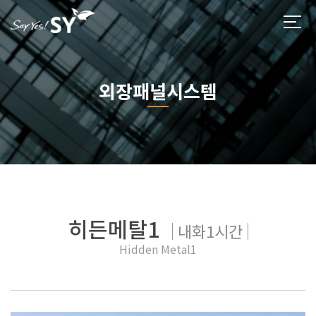
외장패널시스템
히든메탈1
내화1시간
Hidden Metal1