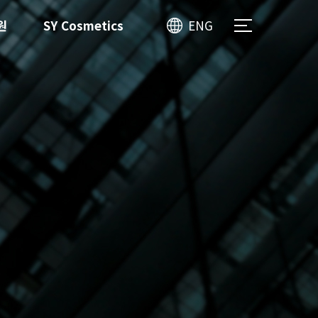
원
SY Cosmetics
ENG