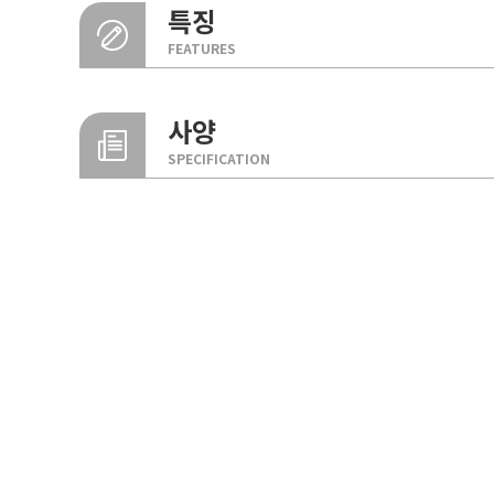
특징
FEATURES
사양
SPECIFICATION
내화성능
구분
30분 내화.
FL루프
양면표면재
FL ROOF PANEL
효율성
단열재
규격
태양광 설치 최적화 시스템