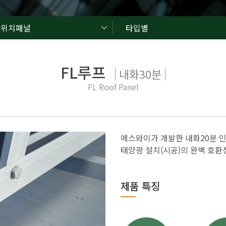
드위치패널
타입별
FL루프
내화30분
FL Roof Panel
에스와이가 개발한 내화20분 
태양광 설치(시공)의 완벽 호환
제품 특징