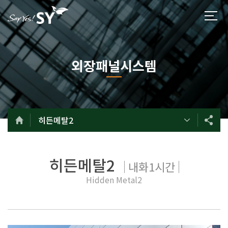
외장패널시스템
히든메탈2
히든메탈2
내화1시간
Hidden Metal2