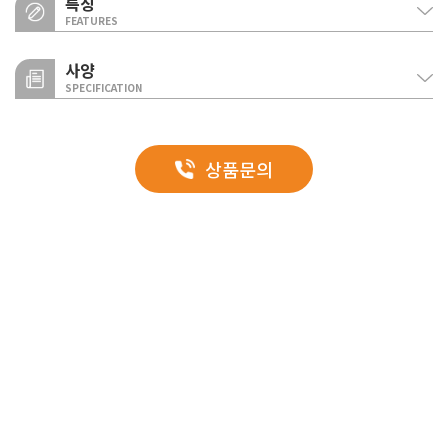
특징
FEATURES
사양
SPECIFICATION
화재 안전성(내화1시간 인정)
내화구조 인정 규격
1시간 내화구조인정서 획득
히든메탈2
심재
표면제
상품문의
단부
HIDDEN METAL2
도장용융아연도금강판
기밀성
글라스울 보온판(두께
지름 4.0mm
지름
제품 이미지
(상:두께 0.5mm 이상
124mm, 밀도 64㎏/
직결피스(간격
셀프스크
/ 하 : 두께
㎥ 이상)
200mm 이하)
1,00
0.8mm이상)
절단면 없는 패널강판 사면 모서리를 가공, 누수 방지 효과가 뛰어나며 외관
품질을 더욱 향상시켰습니다.
일반규격
사양
구분
내구성
히든메탈1
히든메탈2
0.8mm GI(불소수지코팅 or 실리콘
외부
폴리에스터)
결합부에 사이드 브림재로 보강, 구조 강도가 우수하며 볼팅 위치를 확인할 수
양면표면재
있어 보수관리가 용이합니다.