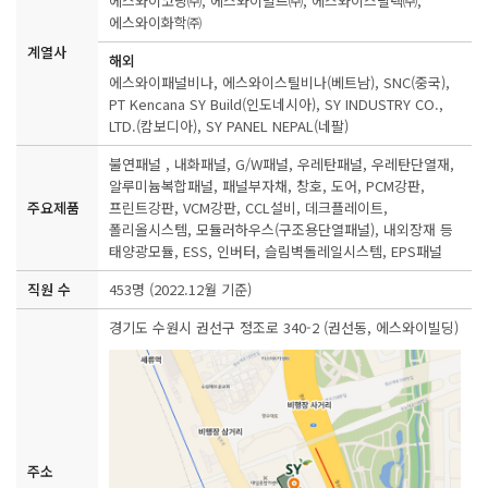
에스와이코닝㈜, 에스와이빌드㈜, 에스와이스틸텍㈜,
에스와이화학㈜
계열사
해외
에스와이패널비나, 에스와이스틸비나(베트남), SNC(중국),
PT Kencana SY Build(인도네시아), SY INDUSTRY CO.,
LTD.(캄보디아), SY PANEL NEPAL(네팔)
불연패널 , 내화패널, G/W패널, 우레탄패널, 우레탄단열재,
알루미늄복합패널, 패널부자채, 창호, 도어, PCM강판,
주요제품
프린트강판, VCM강판, CCL설비, 데크플레이트,
폴리올시스템, 모듈러하우스(구조용단열패널), 내외장재 등
태양광모듈, ESS, 인버터, 슬림벽돌레일시스템, EPS패널
직원 수
453명 (2022.12월 기준)
경기도 수원시 권선구 정조로 340-2 (권선동, 에스와이빌딩)
주소