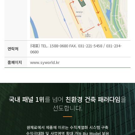
(대표) TEL. 1588-0680 FAX. 031-221-5458 / 031-234-
연락처
0680
홈페이지
www.syworld.kr
국내 패널 1위
를 넘어
친환경 건축 패러다임
을
선도합니다.
원재료에서 제품에 이르는 수직계열화 시스템 구축
수익극대화 및 사업영역 확대 가능 Biz Model 보유