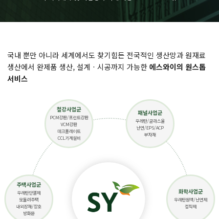
국내 뿐만 아니라 세계에서도 찾기힘든 전국적인 생산망과 원재료
생산에서 완제품 생산, 설계ㆍ시공까지 가능한
에스와이의 원스톱
서비스
철강사업군
패널사업군
PCM강판/프린트강판
우레탄/글라스울
VCM강판
난연/EPS/ACP
데크플레이트
부자재
CCL기계설비
주택사업군
화학사업군
우레탄단열제
모듈러주택
우레탄원액/난연제
내외장재/창호
접착제
방화문