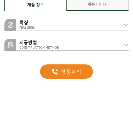
제품 이미지
제품 정보
특징
FEATURES
시공방법
CONSTRUCTION METHOD
시공성
건식공법으로 치장벽돌이나 치장타일에 비해 공기가 짧고 시공이 간편하며,
제품 이미지
상품문의
인력 투입이 적고 유지보수가 편리해 공사비가 저렴합니다.
PRODUCT IMAGE
벽돌 타입
단열성
BRIC TYPE
슬림벽돌 색상
단열재 일체형인 인슈레일이나 레일보드는 열교현상이 없는 기밀한
건식공법입니다.