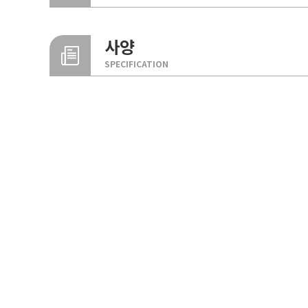
사양
SPECIFICATION
내부 결로방지
우레탄메탈패널
기존 여타 패널에서 발생하는 문제점인 결로로 인한 구조체
구분
사
우레탄 메탈 패널
POLYURETHANE METAL PANEL
외부
화재 안전성
양면표면재
내부
0.
U-METAL 1000
글라스울(미네랄울) 메탈 패널
GLASS WOOL(MINERAL WOOL) METAL PANEL
세계적 안전성 평가인증인 FM 인증과 UL 인증 등을 취득
단열재
PUR, PIR(3
심재로 사용하고 있습니다.
G-METAL 1000
조인트S
600, 700