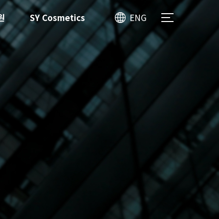
원
SY Cosmetics
ENG