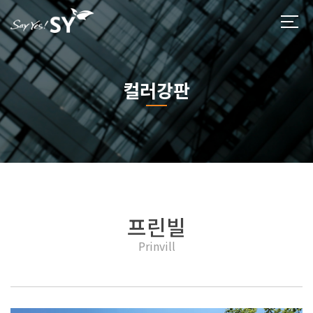
컬러강판
프린빌
Prinvill