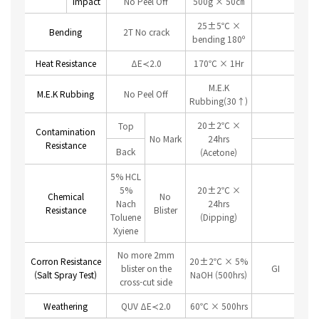
Impact
No Peel Off
500g × 50㎝
25±5℃ ×
Bending
2T No crack
bending 180º
Heat Resistance
ΔE≺2.0
170℃ × 1Hr
M.E.K
M.E.K Rubbing
No Peel Off
Rubbing(30↑)
20±2℃ ×
Top
Contamination
No Mark
24hrs
Resistance
Back
(Acetone)
5% HCL
5%
20±2℃ ×
Chemical
No
Nach
24hrs
Resistance
Blister
Toluene
(Dipping)
Xyiene
No more 2mm
Corron Resistance
20±2℃ × 5%
blister on the
GI
(Salt Spray Test)
NaOH (500hrs)
cross-cut side
Weathering
QUV ΔE≺2.0
60℃ × 500hrs