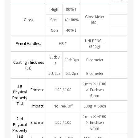
High
80%↑
Gloss Meter
Gloss
Semi
40~80%
(60’)
Non
40%↓
UNI-PENCIL
Pencil Hardless
HB↑
(500g)
30±3
30±3㎛
Elcometer
Coating Thickness
㎛
(㎛)
5±2㎛
5±2㎛
Elcometer
1mm × H100
1st
Erichsen
100 / 100
× Erichsen
Physical
6mm
Property
Test
Impact
No Peel Off
500g × 50㎝
1mm × H100
2nd
Erichsen
100 / 100
× Erichsen
Physical
6mm
Property
Test