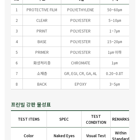
1
PROTECTIVE FILM
POLYETHYLENE
50~60㎛
2
CLEAR
POLYESTER
5~10㎛
3
PRINT
POLYESTER
1~7㎛
4
BASE
POLYESTER
15~20㎛
5
PRIMER
POLYESTER
1㎛ 이하
6
화성처리층
CHROMATE
1㎛
7
소재층
GR, EGI, CR, GA, AL
0.20~0.8T
8
BACK
EPOXY
3~5㎛
프린빌 강판 물성표
TEST
TEST ITEMS
SPEC
REMARKS
CONDITION
Within
Color
Naked Eyes
Visual Test
Standard