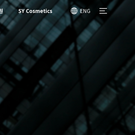
원
SY Cosmetics
ENG