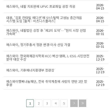
2026-
에스와이, 네팔 치트완에 UPVC 프로파일 공장 착공
04-15
대원, '김포 칸타빌 에디션'에 SY스틸텍 고성능 층간차음
2026-
시스템 도입 [출처 : 비즈니스플러스]
04-15
에스와이, 네팔법인 상장 후 '제2의 도약'…"현지 시장 선점
2026-
가속화"
03-31
2026-
에스와이, 정기주총서 정관 변경·이사 선임 가결
03-31
에스와이· 한국화재감식학회·KCC·벽산·영화, L-ESG 시민안전
2025-
분야 대상 수상
12-19
2025-
에스와이, 기후에너지환경부 장관상
12-19
에스와이행복나눔재단, 전국 취약계층에 사랑의 연탄 2만 장
2025-
후원
12-19
1
2
3
4
5