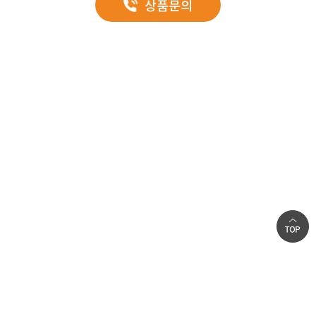
구분
상품문의
사양
자체 흡수해 흡음효과가 매우 뛰어납니다.
ACOUSTIC PANEL
외부
0.40~0.8mm GI
우레탄 흡음데크
양면표면재
내부
0.40~0.6mm GI
화재안전성
단열재
글라스울+부직포/미네랄울+부직포
폭
2~13m (권장길이 : 7m)
불연재인 유리섬유를 단열재로 사용하여 화재 확산을 방지하며, 인체에
해로운 유독가스가 발생하지 않아 내화구조물이나 방화구역에도 적합합니다.
생산길이
1,000m
생산두께
50, 75, 100, 125, 150, 160, 180, 200, 225, 250mm
지붕
구분
사양
외부
0.40~0.8mm GI
양면표면재
내부
0.40~0.6mm GI
회사소개
인재채용
개인정보취급방침
|
|
단열재
글라스울+부직포/미네랄울+부직포
폭
2~22m