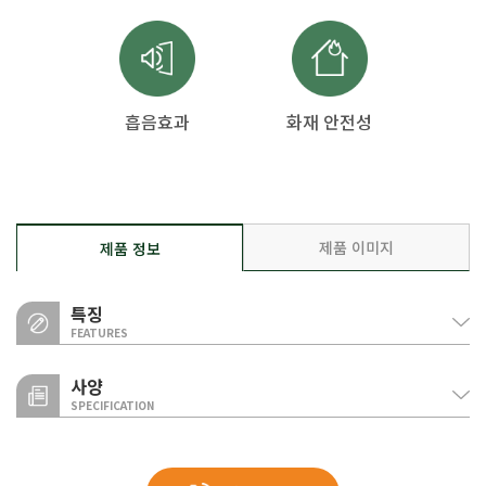
흡음효과
화재 안전성
제품 이미지
제품 정보
특징
FEATURES
사양
SPECIFICATION
흡음효과
벽체
연속기포를 함유한 다공질로 형성되어 있어, 글라스울 내부에서 음의 파장을
흡음 패널