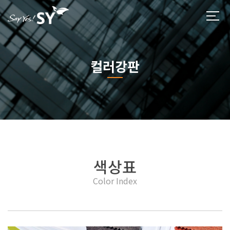
컬러강판
색상표
Color Index