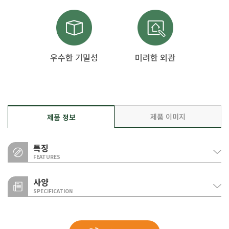
우수한 기밀성
미려한 외관
제품 이미지
제품 정보
특징
FEATURES
사양
SPECIFICATION
우수한 기밀성
클립 락 방식의 징크패널은 간편한 시공성과 더불어 우수한 기밀성을
구분
사양
징크 패널