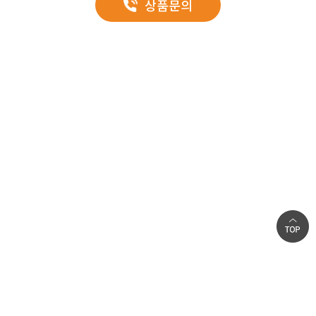
상품문의
자랑합니다.
ZINC PANEL
0.45~0.5mm GI
외부
(불소수지/실리콘 폴리에스터)
우레탄
양면표면재
0.45~0.5mm GI
내부
(불소수지/실리콘 폴리에스터)
미려한 외관
단열재
우레탄, 글라스울, 난연 EPS
볼트가 들어나지 않아 깔끔함 외관을 장시간 보존하며, 조인트 자체의 돌출
생산길이
2~13m(벽체패널 권장길이 7m)
디자인이 모던한 감각을 더합니다.
폭
1,000mm
생산두께
50, 75, 100, 125, 130, 150, 160, 175, 180, 200mm
공장별, 제품별로 다소 차이가 있을 수 있으니 자세한 사항은 영업부와
상의하세요.
글라스울
회사소개
인재채용
개인정보취급방침
|
|