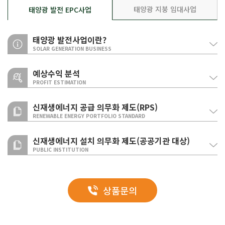
태양광 지붕 임대사업
태양광 발전 EPC사업
태양광 발전사업이란?
SOLAR GENERATION BUSINESS
예상수익 분석
PROFIT ESTIMATION
건설
신재생에너지 공급 의무화 제도(RPS)
투자
발전사업
설치용량
필요면적
연간 발전량
RENEWABLE ENERGY PORTFOLIO STANDARD
30kw
60평
38,325kw
RPS 제도란?
Renewable Portfolio Standard
신재생에너지 설치 의무화 제도(공공기관 대상)
건물 지붕 설치 시
50kw
100평
63,875kw
PUBLIC INSTITUTION
(가중치 1.5기준)
일정 규모(500MW)이상 시설을 보유한 발전사업자에게 매년 발전량의
100kw
200평
127,750kw
일정비율을 신ㆍ재생 에너지로 공급토록 의무화하는 제도
설치의무화 제도란?
전력판매
50kw
200평
63,875kw
태양광 지붕 임대사업이란?
임야 설치 시
상품문의
공공기관이 신축ㆍ증축 또는 개축하는 연면적 1,000㎡ 이상의 건축물에
(가중치
100kw
400평
127,750kw
대하여 예상 에너지 사용량의 공급의무비율 이상(17년, 21%)을
1.0~1.2기준)
신ㆍ재생에너지로 공급토록 의무화하는 제도
건물, 주택, 공장 등의 건축물 또는 임야에 태양광 모듈을 설치하여 발전된
1,000kw
4,000평
1,277,500kw
약
※대부분의 공공기관은 건축물 지붕위에 시공이 용이한 태양광 발전설비를
지붕 임대사업의 특징
전기를 한전 또는 전력 거래소에 판매하여 수익을 창출하는 사업입니다.