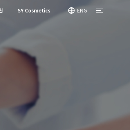
원
SY Cosmetics
ENG