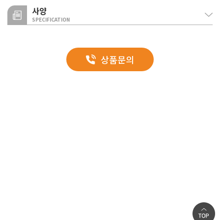
사양
SPECIFICATION
화재 안전성(내화2시간 인정)
내화구조 인정 규격
미네랄울을 사용해 화재 확산을 방지하며, 인체에 해로운 유독가스가
FRC패널
심재
표면제
상품문의
단부
발생되지 않아 내화구조물 또는 방화구역에 적합합니다.
FIRE RESISTANCE CLEAN PANEL
도장용융아연도금강판
글라스울 보온판(두께
지름 4.0mm
지름
A Type
(상:두께 0.5mm 이상
미려한 외관
124mm, 밀도 64㎏/
직결피스(간격
셀프스크
/ 하 : 두께
㎥ 이상)
200mm 이하)
1,00
0.8mm이상)
13mm의 패널 간격 폭으로 일반 SGP패널 대비 미려한 외관 디자인을 창출할
일반규격
수 있습니다.
구분
사양
외부
0.5~0.8T GI (PVDF, 실리콘 폴리에스터)
양면표면재
탁월한 시공성
내부
0.5~0.8T GI (PVDF, 실리콘 폴리에스터)
단열재
MineralWool(120㎏/㎥)
무하지 공법 적용으로 일반 작업 대비 빠른 설치 공정과 설치비 절감까지
가능합니다.
폭
1,000mm