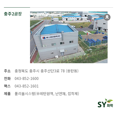
충주2공장
주소
충청북도 충주시 충주산단3로 78 (용탄동)
전화
043-852-1600
팩스
043-852-1601
제품
폴리올시스템(우레탄원액, 난연재, 접착제)