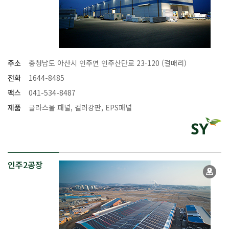
주소
충청남도 아산시 인주면 인주산단로 23-120 (걸매리)
전화
1644-8485
팩스
041-534-8487
제품
글라스울 패널, 컬러강판, EPS패널
인주2공장