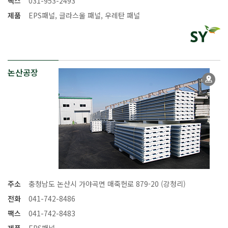
팩스
031-953-2493
제품
EPS패널, 글라스울 패널, 우레탄 패널
논산공장
주소
충청남도 논산시 가야곡면 매죽헌로 879-20 (강청리)
전화
041-742-8486
팩스
041-742-8483
제품
EPS패널