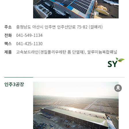
주소
충청남도 아산시 인주면 인주산단로 75-82 (걸매리)
전화
041-549-1134
팩스
041-425-1130
제품
고속보드라인(경질폴리우레탄 폼 단열재), 알루미늄복합패널
인주3공장