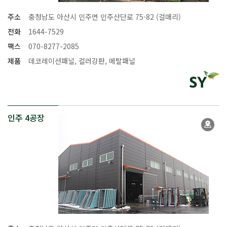
주소
충청남도 아산시 인주면 인주산단로 75-82 (걸매리)
전화
1644-7529
팩스
070-8277-2085
제품
데코레이션패널, 컬러강판, 메탈패널
인주 4공장