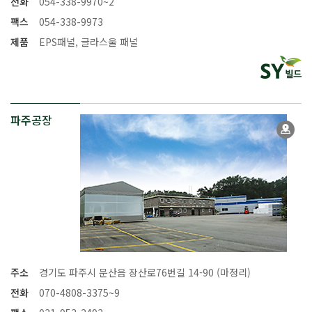
전화
054-338-9970~2
팩스
054-338-9973
제품
EPS패널, 글라스울 패널
파주공장
주소
경기도 파주시 문산읍 장산로76번길 14-90 (마정리)
전화
070-4808-3375~9