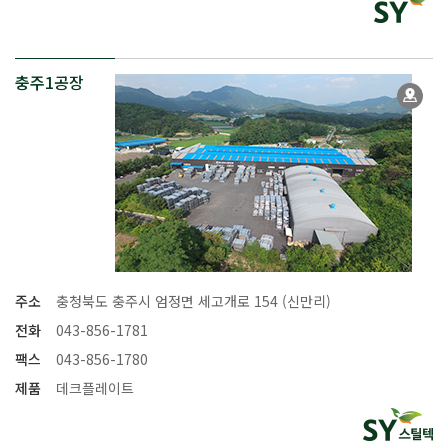
충주1공장
주소
충청북도 충주시 엄정면 세고개로 154 (신만리)
전화
043-856-1781
팩스
043-856-1780
제품
데크플레이트