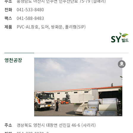
주소
충청남도 아산시 인주면 인주산단로 75-79 (걸매리)
전화
041-533-8480
팩스
041-588-8483
제품
PVC-AL창호, 도어, 방화문, 폴리캠(SIP)
영천공장
주소
경상북도 영천시 대창면 선진길 46-6 (사리리)