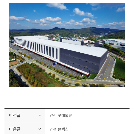
이전글
양산 롯데물류
다음글
안성 몰텍스