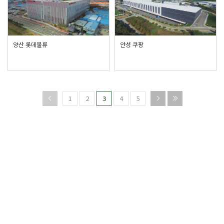
양산 롯데물류
안성 쿠팡
1
2
3
4
5