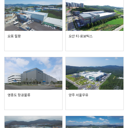
오포 릴팡
오산 티-로보틱스
영종도 항공물류
양주 서울우유