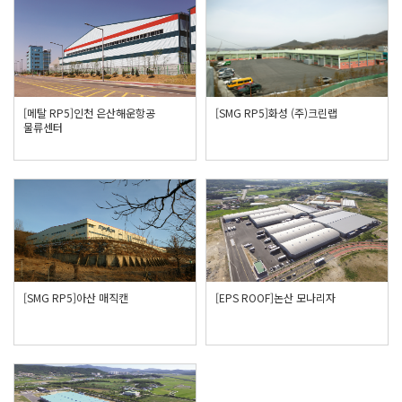
[메탈 RP5]인천 은산해운항공
[SMG RP5]화성 (주)크린랩
물류센터
[SMG RP5]아산 매직캔
[EPS ROOF]논산 모나리자