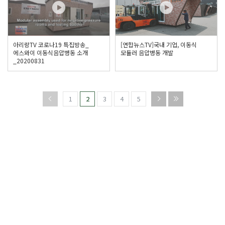
아리랑TV 코로나19 특집방송_
[연합뉴스TV]국내 기업, 이동식
에스와이 이동식음압병동 소개
모듈러 음압병동 개발
_20200831
1
2
3
4
5