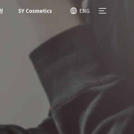
원
SY Cosmetics
ENG