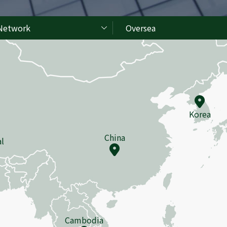
Network
Oversea
Korea
China
l
Cambodia