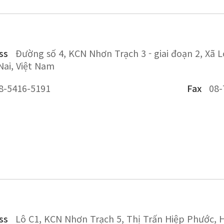
ss
Đường số 4, KCN Nhơn Trạch 3 - giai đoạn 2, Xã 
ai, Việt Nam
8-5416-5191
Fax
08-
ss
Lô C1, KCN Nhơn Trạch 5, Thị Trấn Hiệp Phước, 