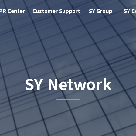
PR Center
Customer Support
SY Group
SY C
SY Network