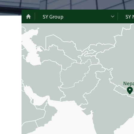
SY Group
SY 
Nepa